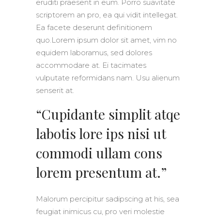
eruditi praesent in eum. Porro suavitate
scriptorem an pro, ea qui vidit intellegat.
Ea facete deserunt definitionem
quo.Lorem ipsum dolor sit amet, vim no
equidem laboramus, sed dolores
accommodare at. Ei tacimates
vulputate reformidans nam. Usu alienum
senserit at.
“Cupidante simplit atqe
labotis lore ips nisi ut
commodi ullam cons
lorem presentum at.”
Malorum percipitur sadipscing at his, sea
feugiat inimicus cu, pro veri molestie