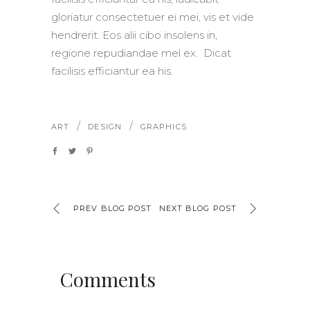
gloriatur consectetuer ei mei, vis et vide
hendrerit. Eos alii cibo insolens in,
regione repudiandae mel ex. Dicat
facilisis efficiantur ea his.
/
/
ART
DESIGN
GRAPHICS
PREV BLOG POST
NEXT BLOG POST
Comments