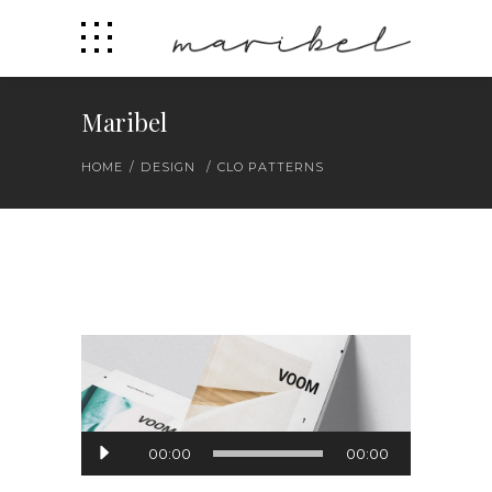
Maribel
HOME
/
DESIGN
/
CLO PATTERNS
Audio
00:00
00:00
Player